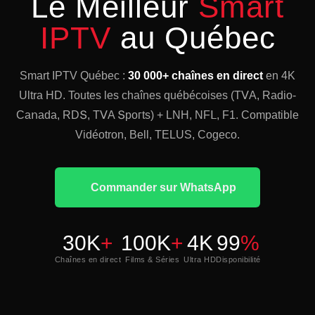
Le Meilleur
Smart
IPTV
au Québec
Smart IPTV Québec :
30 000+ chaînes en direct
en 4K
Ultra HD. Toutes les chaînes québécoises (ТⅤΑ, Rаԁіο-
Ϲаոаԁа, RDՏ, ТⅤΑ Տрогtѕ) + LNH, ΝFⅬ, F1. Compatible
Vidéotron, Bell, TELUS, Cogeco.
Commander sur WhatsApp
30K
+
100K
+
4K
99
%
Chaînes en direct
Films & Séries
Ultra HD
Disponibilité