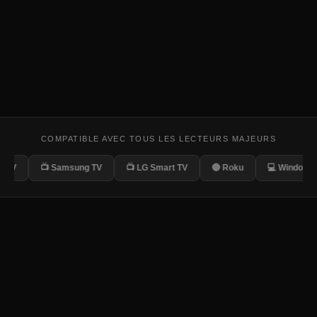
COMPATIBLE AVEC TOUS LES LECTEURS MAJEURS
📺 Samsung TV
📺 LG Smart TV
🔵 Roku
💻 Windows/Mac