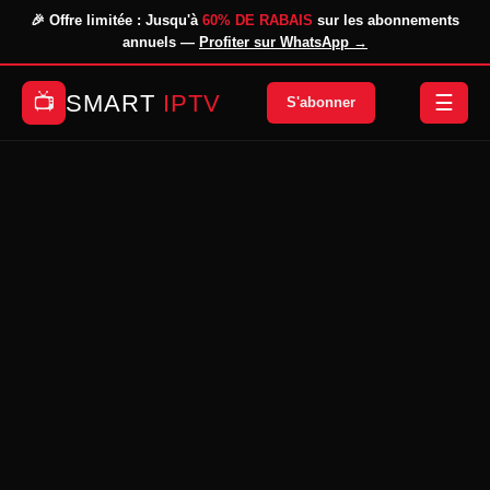
🎉 Offre limitée : Jusqu'à
60% DE RABAIS
sur les abonnements
annuels —
Profiter sur WhatsApp →
SMART
IPTV
📺
☰
S'abonner