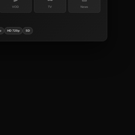
VOD
TV
News
p
HD 720p
SD