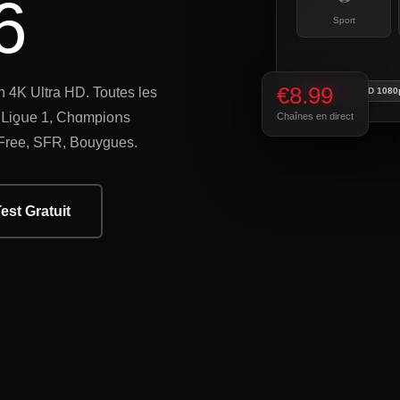
6
Sport
€8.99
 4K Ultra HD. Toutes les
4K UHD
FHD 1080
+ Ⅼіƍսе 1, Ϲһɑmріоոѕ
Chaînes en direct
Free, SFR, Bouygues.
Test Gratuit