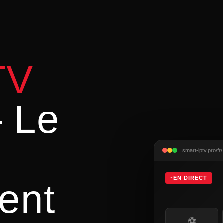
TV
 Le
smart-iptv.pro/fr/
EN DIRECT
ent
⚽