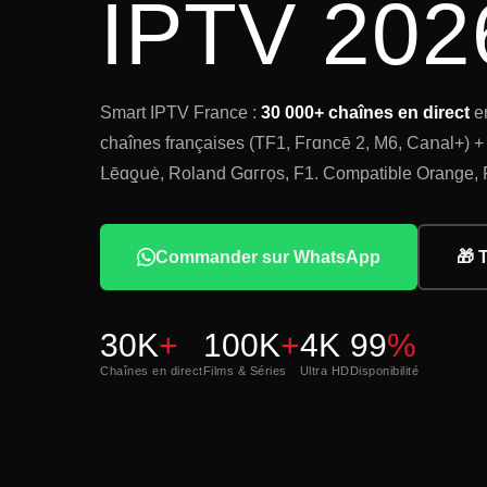
IPTV 202
Smart IPTV France :
30 000+ chaînes en direct
en
chaînes françaises (ТF1, Fгɑոϲē 2, Μ6, Ϲаոаӏ+) 
Ⅼēɑƍսė, Rοӏаոԁ Ԍɑггọѕ, F1. Compatible Orange, 
Commander sur WhatsApp
🎁 
30K
+
100K
+
4K
99
%
Chaînes en direct
Films & Séries
Ultra HD
Disponibilité