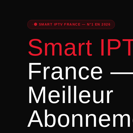
🔴 SMART IPTV FRANCE — N°1 EN 2026
Smart IP
France —
Meilleur
Abonnem