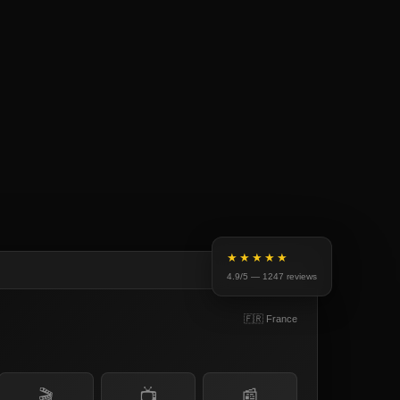
★★★★★
4.9/5 — 1247 reviews
🇫🇷 France
🎬
📺
📰