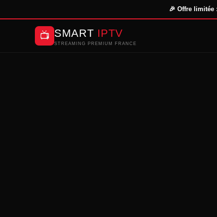
🎉 Offre limitée
SMART
IPTV
📺
STREAMING PREMIUM FRANCE