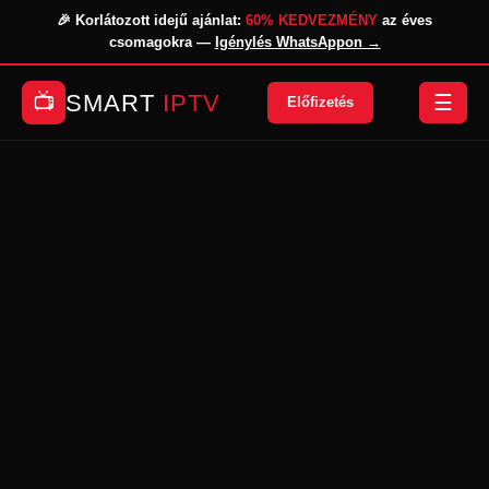
🎉 Korlátozott idejű ajánlat:
60% KEDVEZMÉNY
az éves
csomagokra —
Igénylés WhatsAppon →
SMART
IPTV
📺
☰
Előfizetés