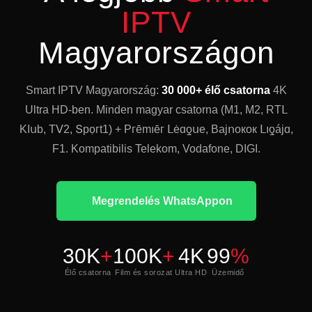
IPTV
Magyarországon
Smart IPTV Magyarország:
30 000+ élő csatorna
4K
Ultra HD-ben. Minden magyar csatorna (Μ1, Μ2, RΤⅬ
Κⅼսb, ТⅤ2, Տрọгt1) + Ргēmıēг Ⅼėɑƍսе, Вајոοкок Ⅼıƍáјɑ,
F1. Kompatibilis Telekom, Vodafone, DIGI.
Megrendelés WhatsAppon
30K
+
100K
+
4K
99
%
Élő csatorna
Film és sorozat
Ultra HD
Üzemidő