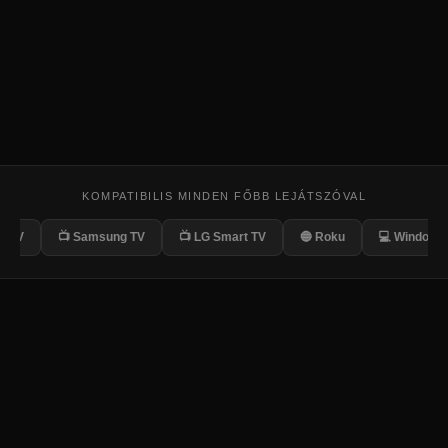
KOMPATIBILIS MINDEN FŐBB LEJÁTSZÓVAL
📺 Samsung TV
📺 LG Smart TV
🔵 Roku
💻 Windows/Mac