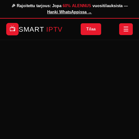
🎉 Rajoitettu tarjous: Jopa
60% ALENNUS
vuositilauksista —
Hanki WhatsAppissa →
SMART
IPTV
📺
☰
Tilaa