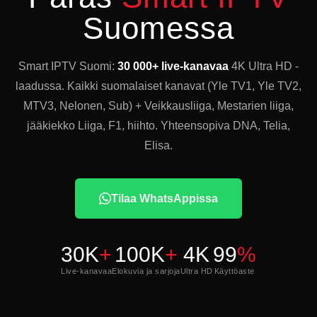
Suomessa
Smart IPTV Suomi:
30 000+ live-kanavaa
4K Ultra HD -
laadussa. Kaikki suomalaiset kanavat (Yle TV1, Yle TV2,
MTV3, Nelonen, Sub) + Veikkausliiga, Mestarien liiga,
jääkiekko Liiga, F1, hiihto. Yhteensopiva DNA, Telia,
Elisa.
Tilaa WhatsAppissa
30K
+
100K
+
4K
99
%
Live-kanavaa
Elokuvia ja sarjoja
Ultra HD
Käyttöaste