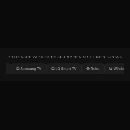
YHTEENSOPIVA KAIKKIEN SUURIMPIEN SOITTIMIEN KANSSA
📺 Samsung TV
📺 LG Smart TV
🔵 Roku
💻 Windows/Mac